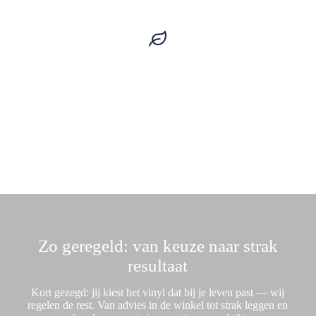
Persoonlijk advies. Perfect afgestemd.
We kijken naar jouw ruimte, licht en
woonstijl. Zo ontstaat een oplossing die écht
bij je past.
Zo geregeld: van keuze naar strak
resultaat
Kort gezegd: jij kiest het vinyl dat bij je leven past — wij
regelen de rest. Van advies in de winkel tot strak leggen en