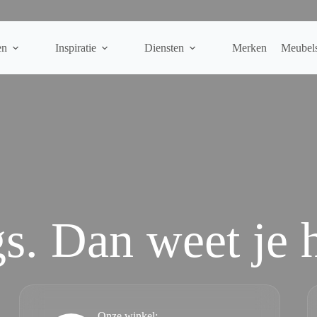
en
Inspiratie
Diensten
Merken
Meubel
. Dan weet je h
Onze winkel: