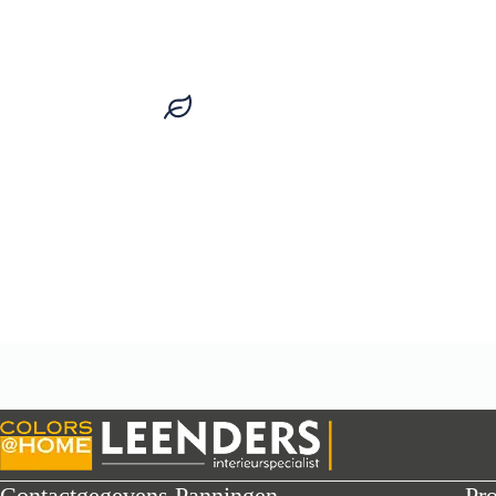
We gaan pas weg als het klopt
Van advies tot montage: netjes, strak 
Contactgegevens Panningen
Pr