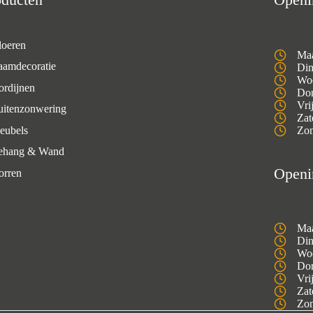
loeren
Maa
aamdecoratie
Din
Woe
ordijnen
Don
Vri
uitenzonwering
Zat
eubels
Zon
ehang & Wand
Openi
orren
Maa
Din
Woe
Don
Vri
Zat
Zon