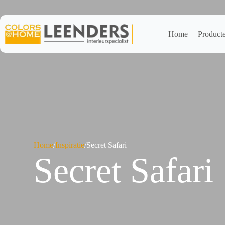
Ga
naar
de
inhoud
Home
Product
Home
/
Inspiratie
/
Secret Safari
Secret Safari