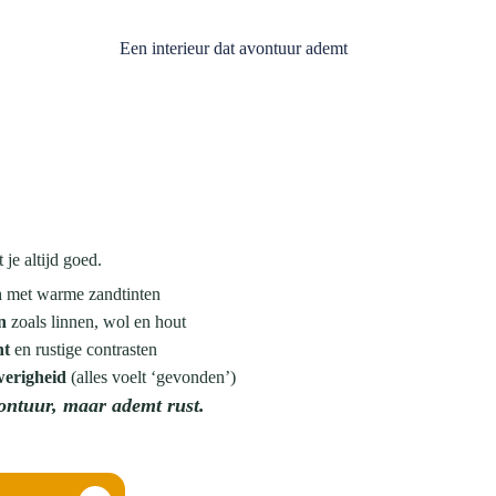
Een interieur dat avontuur ademt
 je altijd goed.
n
met warme zandtinten
n
zoals linnen, wol en hout
ht
en rustige contrasten
werigheid
(alles voelt ‘gevonden’)
vontuur, maar ademt rust.