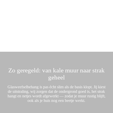
Persoonlijk advies. Perfect afgestemd.
We kijken naar jouw ruimte, licht en
woonstijl. Zo ontstaat een oplossing die écht
bij je past.
Zo geregeld: van kale muur naar strak
geheel
Glasweefselbehang is pas écht slim als de basis klopt. Jij kiest
de uitstraling, wij zorgen dat de ondergrond goed is, het strak
hangt en netjes wordt afgewerkt — zodat je muur rustig blijft,
ook als je huis nog een beetje werkt.