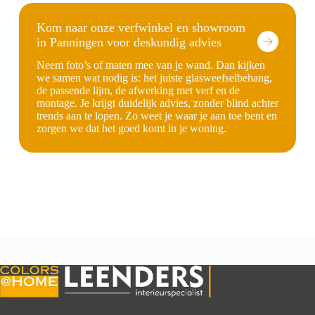
Kom naar onze verfwinkel en showroom
in Panningen voor deskundig advies
Neem foto’s of maten mee van je wand. Dan kijken
we samen wat nodig is: het juiste glasweefselbehang,
de passende lijm, de afwerking met verf en de
montage. Je krijgt duidelijk advies, zonder blind achter
trends aan te lopen. Zo weet je waar je aan toe bent en
zorgen we dat het goed komt in je woning.