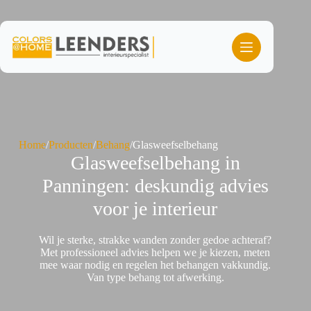
Ga
naar
de
inhoud
Home
/
Producten
/
Behang
/
Glasweefselbehang
Glasweefselbehang in
Panningen: deskundig advies
voor je interieur
Wil je sterke, strakke wanden zonder gedoe achteraf?
Met professioneel advies helpen we je kiezen, meten
mee waar nodig en regelen het behangen vakkundig.
Van type behang tot afwerking.