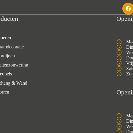
oducten
Openi
loeren
Maa
aamdecoratie
Din
Woe
ordijnen
Don
Vri
uitenzonwering
Zat
eubels
Zon
ehang & Wand
Openi
orren
Maa
Din
Woe
Don