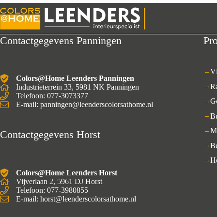
Contactgegevens Panningen
Pr
V
Colors@Home Leenders Panningen
R
Industrieterrein 33, 5981 NK Panningen
Telefoon: 077-3073377
G
E-mail: panningen@leenderscolorsathome.nl
B
M
Contactgegevens Horst
B
H
Colors@Home Leenders Horst
Vijverlaan 2, 5961 DJ Horst
Telefoon: 077-3980855
E-mail: horst@leenderscolorsathome.nl