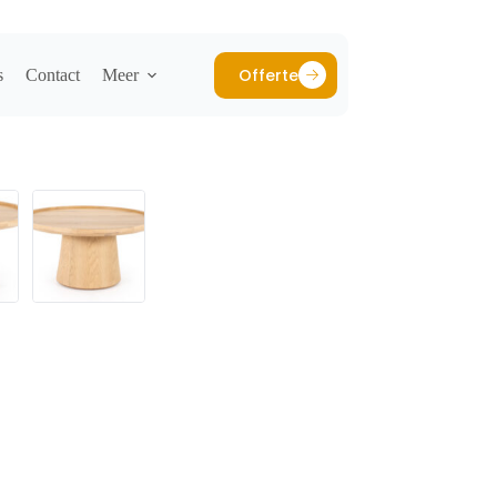
Offerte
s
Contact
Meer
ROND 46 CM