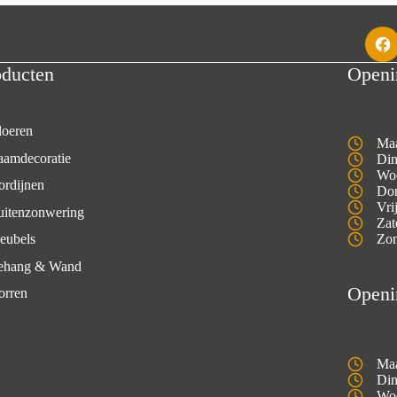
oducten
Openi
loeren
Maa
aamdecoratie
Din
Woe
ordijnen
Don
Vri
uitenzonwering
Zat
eubels
Zon
ehang & Wand
Openi
orren
Maa
Din
Woe