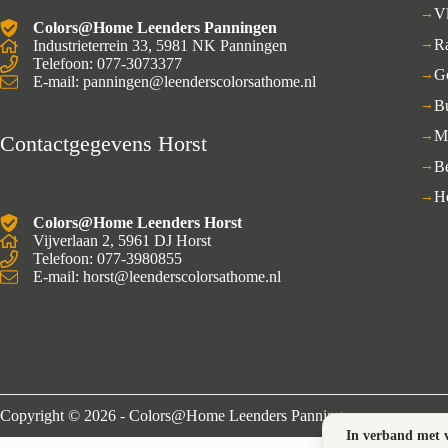
V
Colors@Home Leenders Panningen
R
Industrieterrein 33, 5981 NK Panningen
Telefoon: 077-3073377
G
E-mail: panningen@leenderscolorsathome.nl
B
M
Contactgegevens Horst
B
H
Colors@Home Leenders Horst
Vijverlaan 2, 5961 DJ Horst
Telefoon: 077-3980855
E-mail: horst@leenderscolorsathome.nl
Copyright © 2026 - Colors@Home Leenders Panningen
In verband met v