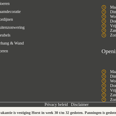
loeren
Maa
aamdecoratie
Din
Woe
ordijnen
Don
Vri
uitenzonwering
Zat
eubels
Zon
ehang & Wand
Openi
orren
Maa
Din
Woe
Don
Vri
Zat
Zon
Privacy beleid
Disclaimer
akantie is vestiging Horst in week 30 t/m 32 gesloten. Panningen is geslot