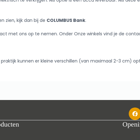
lektrisch te verkrijgen. Als optie is een accu leverbaar. Als deze 
 zien, kijk dan bij de
COLUMBUS Bank
.
contact met ons op te nemen. Onder Onze winkels vind je de co
praktijk kunnen er kleine verschillen (van maximaal 2-3 cm) op
oducten
Openi