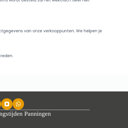
extra wordt besteld zal het elektrisch deel niet
ntactgegevens van onze verkooppunten. We helpen je
treden.
ngstijden Panningen