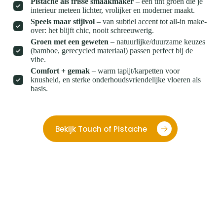
Pistache als frisse smaakmaker
– één tint groen die je
interieur meteen lichter, vrolijker en moderner maakt.
Speels maar stijlvol
– van subtiel accent tot all-in make-
over: het blijft chic, nooit schreeuwerig.
Groen met een geweten
– natuurlijke/duurzame keuzes
(bamboe, gerecycled materiaal) passen perfect bij de
vibe.
Comfort + gemak
– warm tapijt/karpetten voor
knusheid, en sterke onderhoudsvriendelijke vloeren als
basis.
Bekijk Touch of Pistache