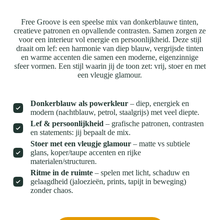
Free Groove is een speelse mix van donkerblauwe tinten,
creatieve patronen en opvallende contrasten. Samen zorgen ze
voor een interieur vol energie en persoonlijkheid. Deze stijl
draait om lef: een harmonie van diep blauw, vergrijsde tinten
en warme accenten die samen een moderne, eigenzinnige
sfeer vormen. Een stijl waarin jij de toon zet: vrij, stoer en met
een vleugje glamour.
Donkerblauw als powerkleur
– diep, energiek en
modern (nachtblauw, petrol, staalgrijs) met veel diepte.
Lef & persoonlijkheid
– grafische patronen, contrasten
en statements: jij bepaalt de mix.
Stoer met een vleugje glamour
– matte vs subtiele
glans, koper/taupe accenten en rijke
materialen/structuren.
Ritme in de ruimte
– spelen met licht, schaduw en
gelaagdheid (jaloezieën, prints, tapijt in beweging)
zonder chaos.