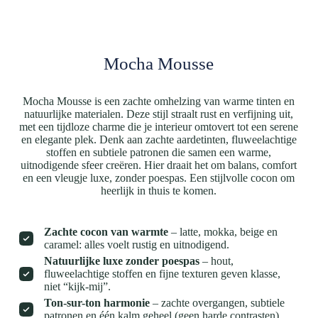
Mocha Mousse
Mocha Mousse is een zachte omhelzing van warme tinten en
natuurlijke materialen. Deze stijl straalt rust en verfijning uit,
met een tijdloze charme die je interieur omtovert tot een serene
en elegante plek. Denk aan zachte aardetinten, fluweelachtige
stoffen en subtiele patronen die samen een warme,
uitnodigende sfeer creëren. Hier draait het om balans, comfort
en een vleugje luxe, zonder poespas. Een stijlvolle cocon om
heerlijk in thuis te komen.
Zachte cocon van warmte
– latte, mokka, beige en
caramel: alles voelt rustig en uitnodigend.
Natuurlijke luxe zonder poespas
– hout,
fluweelachtige stoffen en fijne texturen geven klasse,
niet “kijk-mij”.
Ton-sur-ton harmonie
– zachte overgangen, subtiele
patronen en één kalm geheel (geen harde contrasten).