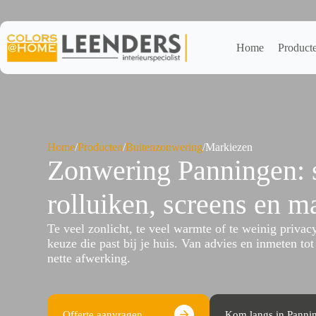
Ga
naar
de
inhoud
Home
Product
Home
/
Producten
/
Buitenzonwering
/
Markiezen
Zonwering Panningen: s
rolluiken, screens en m
Te veel zonlicht, te veel warmte of te weinig privac
keuze die past bij je huis. Van advies en inmeten t
nette afwerking.
Offerte aanvragen
Kom langs in Panni