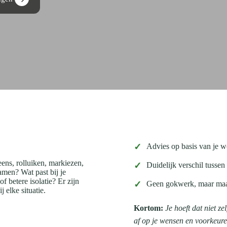
✓
Advies op basis van je 
eens, rolluiken, markiezen,
✓
Duidelijk verschil tuss
men? Wat past bij je
f betere isolatie? Er zijn
✓
Geen gokwerk, maar maa
 elke situatie.
Kortom:
Je hoeft dat niet z
af op je wensen en voorkeure