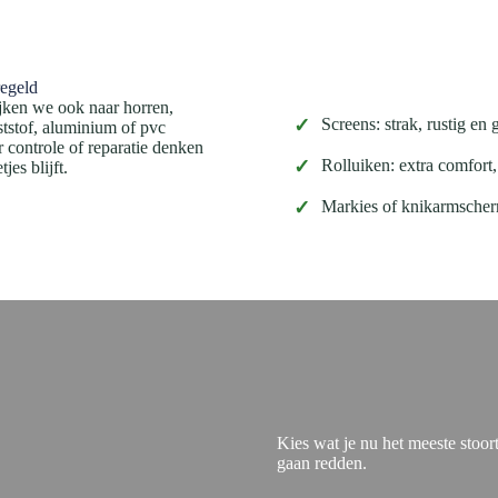
regeld
ijken we ook naar horren,
✓
Screens: strak, rustig en
ststof, aluminium of pvc
controle of reparatie denken
✓
Rolluiken: extra comfort,
jes blijft.
✓
Markies of knikarmscher
Kies wat je nu het meeste stoo
gaan redden.