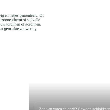
vig en netjes gemonteerd. Of
n zonnescherm of stijlvolle
ouwgordijnen of gordijnen.
maat gemaakte zonwering
Zon van voren én opzij? Gewoon geblokkeer