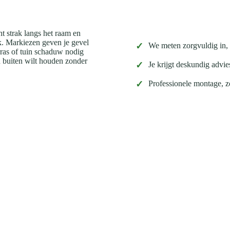
t strak langs het raam en
k. Markiezen geven je gevel
✓
We meten zorgvuldig in, z
rras of tuin schaduw nodig
n buiten wilt houden zonder
✓
Je krijgt deskundig advies
✓
Professionele montage, z