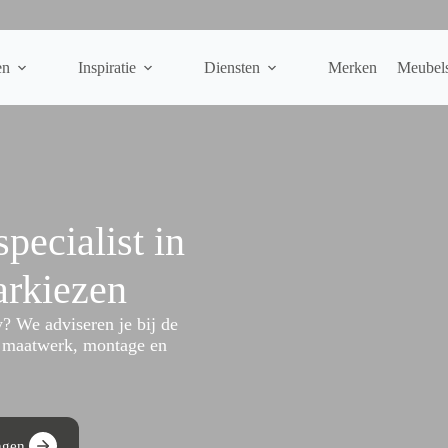
en
Inspiratie
Diensten
Merken
Meubel
pecialist in
arkiezen
y? We adviseren je bij de
ot maatwerk, montage en
ngen