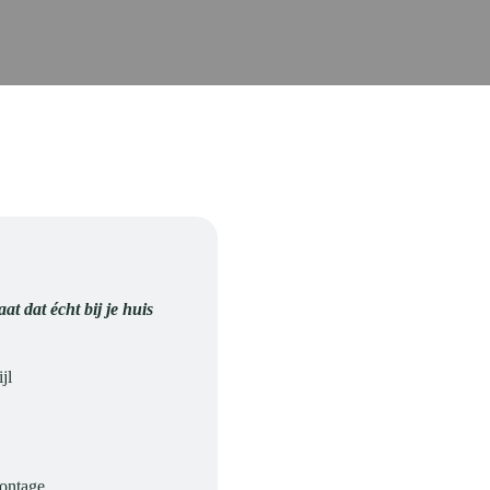
at dat écht bij je huis
jl
montage